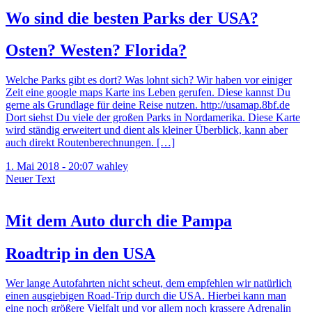
Wo sind die besten Parks der USA?
Osten? Westen? Florida?
Welche Parks gibt es dort? Was lohnt sich? Wir haben vor einiger
Zeit eine google maps Karte ins Leben gerufen. Diese kannst Du
gerne als Grundlage für deine Reise nutzen. http://usamap.8bf.de
Dort siehst Du viele der großen Parks in Nordamerika. Diese Karte
wird ständig erweitert und dient als kleiner Überblick, kann aber
auch direkt Routenberechnungen. […]
1. Mai 2018 - 20:07
wahley
Neuer Text
Mit dem Auto durch die Pampa
Roadtrip in den USA
Wer lange Autofahrten nicht scheut, dem empfehlen wir natürlich
einen ausgiebigen Road-Trip durch die USA. Hierbei kann man
eine noch größere Vielfalt und vor allem noch krassere Adrenalin