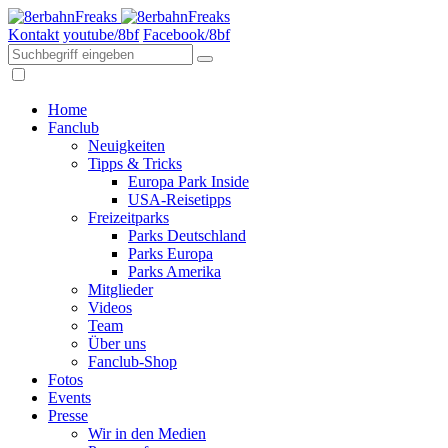
Kontakt
youtube/8bf
Facebook/8bf
Home
Fanclub
Neuigkeiten
Tipps & Tricks
Europa Park Inside
USA-Reisetipps
Freizeitparks
Parks Deutschland
Parks Europa
Parks Amerika
Mitglieder
Videos
Team
Über uns
Fanclub-Shop
Fotos
Events
Presse
Wir in den Medien