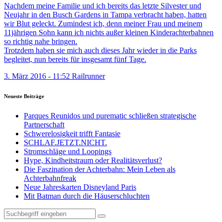
Nachdem meine Familie und ich bereits das letzte Silvester und
Neujahr in den Busch Gardens in Tampa verbracht haben, hatten
wir Blut geleckt. Zumindest ich, denn meiner Frau und meinem
11jährigen Sohn kann ich nichts außer kleinen Kinderachterbahnen
so richtig nahe bringen.
Trotzdem haben sie mich auch dieses Jahr wieder in die Parks
begleitet, nun bereits für insgesamt fünf Tage.
3. März 2016 - 11:52
Railrunner
Neueste Beiträge
Parques Reunidos und purematic schließen strategische
Partnerschaft
Schwerelosigkeit trifft Fantasie
SCHLAF.JETZT.NICHT.
Stromschläge und Loopings
Hype, Kindheitstraum oder Realitätsverlust?
Die Faszination der Achterbahn: Mein Leben als
Achterbahnfreak
Neue Jahreskarten Disneyland Paris
Mit Batman durch die Häuserschluchten
Suche
nach: