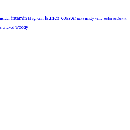
launch coaster
intamin
insider
klugheim
misty ville
mine
mölter
neuheiten
a
woody
wicked