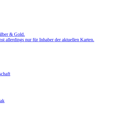
Silber & Gold.
st allerdings nur für Inhaber der aktuellen Karten.
schaft
eak