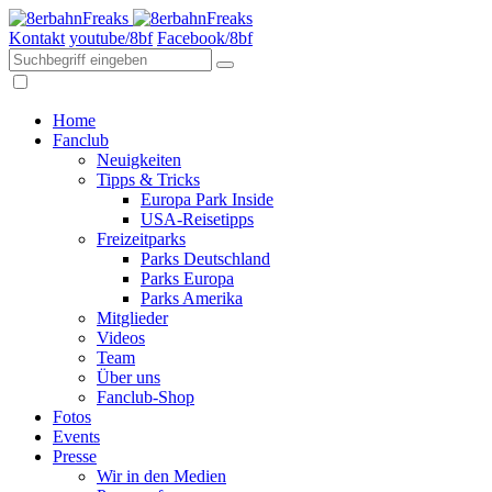
Kontakt
youtube/8bf
Facebook/8bf
Home
Fanclub
Neuigkeiten
Tipps & Tricks
Europa Park Inside
USA-Reisetipps
Freizeitparks
Parks Deutschland
Parks Europa
Parks Amerika
Mitglieder
Videos
Team
Über uns
Fanclub-Shop
Fotos
Events
Presse
Wir in den Medien