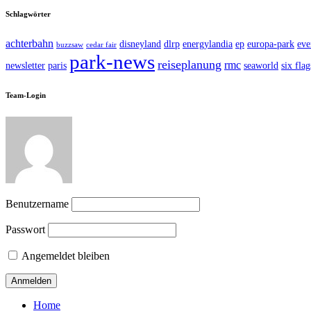
Schlagwörter
achterbahn
disneyland
dlrp
energylandia
ep
europa-park
eve
buzzsaw
cedar fair
park-news
reiseplanung
rmc
newsletter
paris
seaworld
six flag
Team-Login
Benutzername
Passwort
Angemeldet bleiben
Home