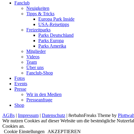
Fanclub
Neuigkeiten
Tipps & Tricks
Europa Park Inside
USA-Reisetipps
Freizeitparks
Parks Deutschland
Parks Europa
Parks Amerika
Mitglieder
Videos
Team
Über uns
Fanclub-Shop
Fotos
Events
Presse
Wir in den Medien
Presseanfrage
Shop
AGBs
|
Impressum
|
Datenschutz
| 8erbahnFreaks Theme by
Plottwah
Wir nutzen Cookies auf dieser Website um die bestmögliche Nutzerfa
Cookies an.
Cookie Einstellungen
AKZEPTIEREN