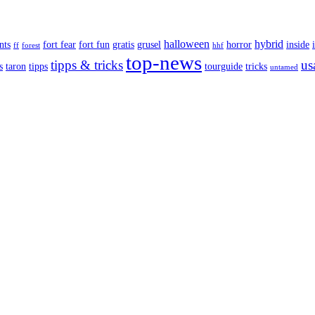
halloween
hybrid
nts
fort fear
fort fun
gratis
grusel
horror
inside
ff
forest
hhf
top-news
tipps & tricks
us
s
taron
tipps
tourguide
tricks
untamed