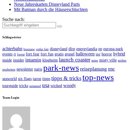
Neue Jahreskarten Disneyland Paris
Mit Batman durch die Häuserschluchten
Suche nach:
Schlagwörter
achterbahn
disneyland
dlrp
energylandia
ep
europa-park
buzzsaw
cedar fair
halloween
hybrid
events
fort fear
fort fun
gratis
grusel
horror
ff
forest
hhf
launch coaster
intamin
inside
insider
klugheim
misty ville
mine
mölter
park-news
reiseplanung
rmc
newsletter
paris
neuheiten
top-news
tipps & tricks
seaworld
six flags
taron
tipps
usa
woody
tourguide
tricks
wicked
untamed
Team-Login