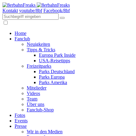
Kontakt
youtube/8bf
Facebook/8bf
Home
Fanclub
Neuigkeiten
Tipps & Tricks
Europa Park Inside
USA-Reisetipps
Freizeitparks
Parks Deutschland
Parks Europa
Parks Amerika
Mitglieder
Videos
Team
Über uns
Fanclub-Shop
Fotos
Events
Presse
Wir in den Medien