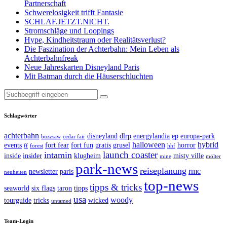
Partnerschaft
Schwerelosigkeit trifft Fantasie
SCHLAF.JETZT.NICHT.
Stromschläge und Loopings
Hype, Kindheitstraum oder Realitätsverlust?
Die Faszination der Achterbahn: Mein Leben als
Achterbahnfreak
Neue Jahreskarten Disneyland Paris
Mit Batman durch die Häuserschluchten
Suche
nach:
Schlagwörter
achterbahn
disneyland
dlrp
energylandia
ep
europa-park
buzzsaw
cedar fair
halloween
hybrid
events
fort fear
fort fun
gratis
grusel
horror
ff
forest
hhf
launch coaster
intamin
inside
insider
klugheim
misty ville
mine
mölter
park-news
reiseplanung
rmc
newsletter
paris
neuheiten
top-news
tipps & tricks
seaworld
six flags
taron
tipps
usa
woody
tourguide
tricks
wicked
untamed
Team-Login