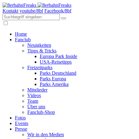
Kontakt
youtube/8bf
Facebook/8bf
Home
Fanclub
Neuigkeiten
Tipps & Tricks
Europa Park Inside
USA-Reisetipps
Freizeitparks
Parks Deutschland
Parks Europa
Parks Amerika
Mitglieder
Videos
Team
Über uns
Fanclub-Shop
Fotos
Events
Presse
Wir in den Medien