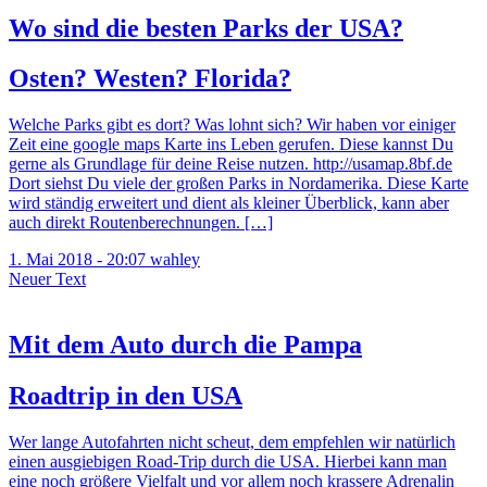
Wo sind die besten Parks der USA?
Osten? Westen? Florida?
Welche Parks gibt es dort? Was lohnt sich? Wir haben vor einiger
Zeit eine google maps Karte ins Leben gerufen. Diese kannst Du
gerne als Grundlage für deine Reise nutzen. http://usamap.8bf.de
Dort siehst Du viele der großen Parks in Nordamerika. Diese Karte
wird ständig erweitert und dient als kleiner Überblick, kann aber
auch direkt Routenberechnungen. […]
1. Mai 2018 - 20:07
wahley
Neuer Text
Mit dem Auto durch die Pampa
Roadtrip in den USA
Wer lange Autofahrten nicht scheut, dem empfehlen wir natürlich
einen ausgiebigen Road-Trip durch die USA. Hierbei kann man
eine noch größere Vielfalt und vor allem noch krassere Adrenalin