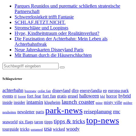
Parques Reunidos und purematic schließen strategische
Partnerschaft
Schwerelosigkeit trifft Fantasie
SCHLAF.JETZT.NICHT.
Stromschläge und Loopings
Hype, Kindheitstraum oder Realitätsverlust?
Die Faszination der Achterbahn: Mein Leben als
Achterbahnfreak
Neue Jahreskarten Disneyland Paris
Mit Batman durch die Häuserschluchten
Suche
nach:
Schlagwörter
achterbahn
disneyland
dlrp
energylandia
ep
europa-park
buzzsaw
cedar fair
halloween
hybrid
events
fort fear
fort fun
gratis
grusel
horror
ff
forest
hhf
launch coaster
intamin
inside
insider
klugheim
misty ville
mine
mölter
park-news
reiseplanung
rmc
newsletter
paris
neuheiten
top-news
tipps & tricks
seaworld
six flags
taron
tipps
usa
woody
tourguide
tricks
wicked
untamed