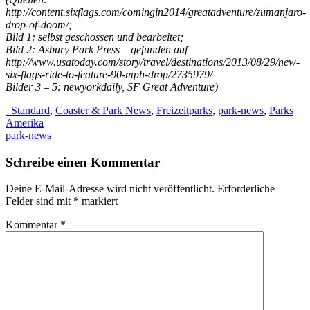
http://content.sixflags.com/comingin2014/greatadventure/zumanjaro-
drop-of-doom/;
Bild 1: selbst geschossen und bearbeitet;
Bild 2: Asbury Park Press – gefunden auf
http://www.usatoday.com/story/travel/destinations/2013/08/29/new-
six-flags-ride-to-feature-90-mph-drop/2735979/
Bilder 3 – 5: newyorkdaily, SF Great Adventure)
_Standard
,
Coaster & Park News
,
Freizeitparks
,
park-news
,
Parks
Amerika
park-news
Schreibe einen Kommentar
Deine E-Mail-Adresse wird nicht veröffentlicht.
Erforderliche
Felder sind mit
*
markiert
Kommentar
*