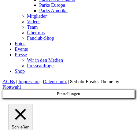
Parks Europa
Parks Amerika
Mitglieder
Videos
Team
Über uns
Fanclub-Shop
Fotos
Events
Presse
Wir in den Medien
Presseanfrage
Shop
AGBs
|
Impressum
|
Datenschutz
| 8erbahnFreaks Theme by
Plottwahl
Einstellungen
Schließen