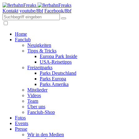
Kontakt
youtube/8bf
Facebook/8bf
Home
Fanclub
Neuigkeiten
Tipps & Tricks
Europa Park Inside
USA-Reisetipps
Freizeitparks
Parks Deutschland
Parks Europa
Parks Amerika
Mitglieder
Videos
Team
Über uns
Fanclub-Shop
Fotos
Events
Presse
Wir in den Medien