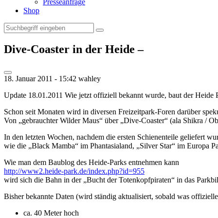
Presseanfrage
Shop
Dive-Coaster in der Heide –
18. Januar 2011 - 15:42
wahley
Update 18.01.2011
Wie jetzt offiziell bekannt wurde, baut der Heide 
Schon seit Monaten wird in diversen Freizeitpark-Foren darüber spek
Von „gebrauchter Wilder Maus“ über „Dive-Coaster“ (ala Shikra / Obli
In den letzten Wochen, nachdem die ersten Schienenteile geliefert wu
wie die „Black Mamba“ im Phantasialand, „Silver Star“ im Europa Pa
Wie man dem Baublog des Heide-Parks entnehmen kann
http://www2.heide-park.de/index.php?id=955
wird sich die Bahn in der „Bucht der Totenkopfpiraten“ in das Parkb
Bisher bekannte Daten (wird ständig aktualisiert, sobald was offizielle
ca. 40 Meter hoch