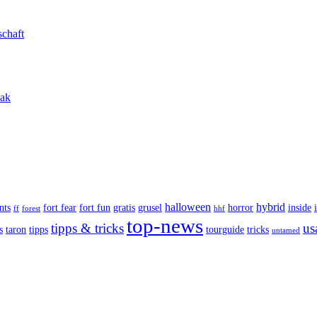
schaft
eak
halloween
hybrid
nts
fort fear
fort fun
gratis
grusel
horror
inside
ff
forest
hhf
top-news
tipps & tricks
us
s
taron
tipps
tourguide
tricks
untamed