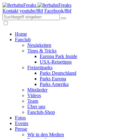
Kontakt
youtube/8bf
Facebook/8bf
Home
Fanclub
Neuigkeiten
Tipps & Tricks
Europa Park Inside
USA-Reisetipps
Freizeitparks
Parks Deutschland
Parks Europa
Parks Amerika
Mitglieder
Videos
Team
Über uns
Fanclub-Shop
Fotos
Events
Presse
Wir in den Medien