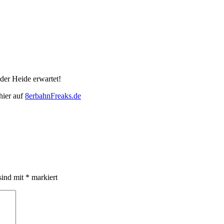
der Heide erwartet!
 hier auf
8erbahnFreaks.de
sind mit
*
markiert