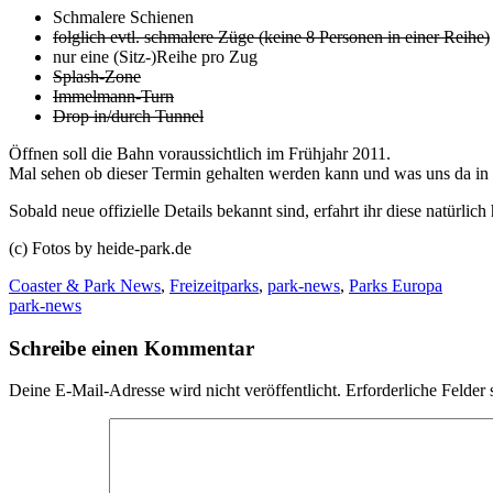
Schmalere Schienen
folglich evtl. schmalere Züge (keine 8 Personen in einer Reihe)
nur eine (Sitz-)Reihe pro Zug
Splash-Zone
Immelmann-Turn
Drop in/durch Tunnel
Öffnen soll die Bahn voraussichtlich im Frühjahr 2011.
Mal sehen ob dieser Termin gehalten werden kann und was uns da in 
Sobald neue offizielle Details bekannt sind, erfahrt ihr diese natürlich
(c) Fotos by heide-park.de
Coaster & Park News
,
Freizeitparks
,
park-news
,
Parks Europa
park-news
Schreibe einen Kommentar
Deine E-Mail-Adresse wird nicht veröffentlicht.
Erforderliche Felder 