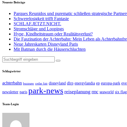
Neueste Beiträge
Parques Reunidos und purematic schließen strategische Partner
Schwerelosigkeit trifft Fantasie
SCHLAF.JETZT.NICHT.
Stromschläge und Loopings
Hype, Kindheitstraum oder Realitätsverlust?
Die Faszination der Achterbahn: Mein Leben als Achterbahnfr
Neue Jahreskarten Disneyland Paris
Mit Batman durch die Häuserschluchten
Suche
nach:
Schlagwörter
achterbahn
disneyland
dlrp
energylandia
ep
europa-park
eve
buzzsaw
cedar fair
park-news
reiseplanung
rmc
newsletter
paris
seaworld
six flag
Team-Login