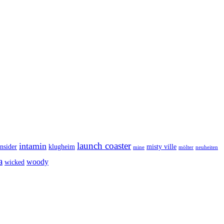
launch coaster
intamin
insider
klugheim
misty ville
mine
mölter
neuheiten
a
woody
wicked