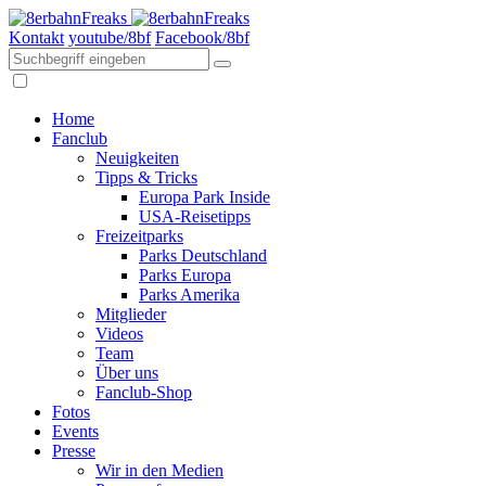
Kontakt
youtube/8bf
Facebook/8bf
Home
Fanclub
Neuigkeiten
Tipps & Tricks
Europa Park Inside
USA-Reisetipps
Freizeitparks
Parks Deutschland
Parks Europa
Parks Amerika
Mitglieder
Videos
Team
Über uns
Fanclub-Shop
Fotos
Events
Presse
Wir in den Medien