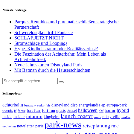
Neueste Beiträge
Parques Reunidos und purematic schließen strategische
Partnerschaft
Schwerelosigkeit trifft Fantasie
SCHLAF.JETZT.NICHT.
Stromschläge und Loopings
Hype, Kindheitstraum oder Realitätsverlust?
Die Faszination der Achterbahn: Mein Leben als
Achterbahnfreak
Neue Jahreskarten Disneyland Paris
Mit Batman durch die Häuserschluchten
Suche
nach:
Schlagwörter
achterbahn
disneyland
dlrp
energylandia
ep
europa-park
buzzsaw
cedar fair
halloween
hybrid
events
fort fear
fort fun
gratis
grusel
horror
ff
forest
hhf
launch coaster
intamin
inside
insider
klugheim
misty ville
mine
mölter
park-news
reiseplanung
rmc
newsletter
paris
neuheiten