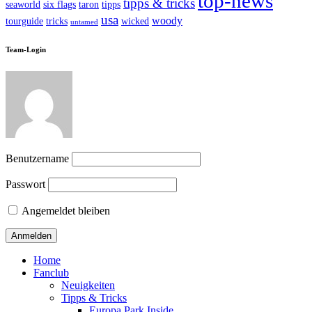
top-news
tipps & tricks
seaworld
six flags
taron
tipps
usa
woody
tourguide
tricks
wicked
untamed
Team-Login
Benutzername
Passwort
Angemeldet bleiben
Home
Fanclub
Neuigkeiten
Tipps & Tricks
Europa Park Inside