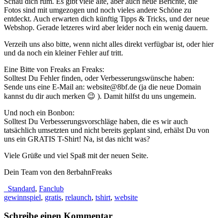
Schau dich rum. Es gibt viele alte, aber auch neue Berichte, die
Fotos sind mit umgezogen und noch vieles andere Schöne zu
entdeckt. Auch erwarten dich künftig Tipps & Tricks, und der neue
Webshop. Gerade letzeres wird aber leider noch ein wenig dauern.
Verzeih uns also bitte, wenn nicht alles direkt verfügbar ist, oder hier
und da noch ein kleiner Fehler auf tritt.
Eine Bitte von Freaks an Freaks:
Solltest Du Fehler finden, oder Verbesserungswünsche haben:
Sende uns eine E-Mail an: website@8bf.de (ja die neue Domain
kannst du dir auch merken 😉 ). Damit hilfst du uns ungemein.
Und noch ein Bonbon:
Solltest Du Verbesserungsvorschläge haben, die es wir auch
tatsächlich umsetzten und nicht bereits geplant sind, erhälst Du von
uns ein GRATIS T-Shirt! Na, ist das nicht was?
Viele Grüße und viel Spaß mit der neuen Seite.
Dein Team von den 8erbahnFreaks
_Standard
,
Fanclub
gewinnspiel
,
gratis
,
relaunch
,
tshirt
,
website
Schreibe einen Kommentar