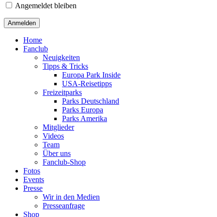
Angemeldet bleiben
Home
Fanclub
Neuigkeiten
Tipps & Tricks
Europa Park Inside
USA-Reisetipps
Freizeitparks
Parks Deutschland
Parks Europa
Parks Amerika
Mitglieder
Videos
Team
Über uns
Fanclub-Shop
Fotos
Events
Presse
Wir in den Medien
Presseanfrage
Shop