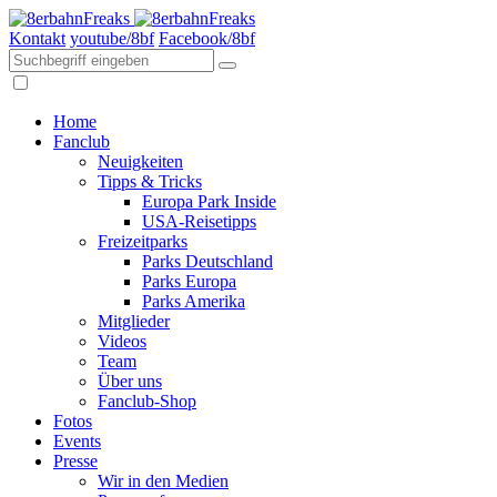
Kontakt
youtube/8bf
Facebook/8bf
Home
Fanclub
Neuigkeiten
Tipps & Tricks
Europa Park Inside
USA-Reisetipps
Freizeitparks
Parks Deutschland
Parks Europa
Parks Amerika
Mitglieder
Videos
Team
Über uns
Fanclub-Shop
Fotos
Events
Presse
Wir in den Medien