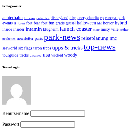
Schlagwörter
achterbahn
disneyland
dlrp
energylandia
ep
europa-park
buzzsaw
cedar fair
halloween
hybrid
events
fort fear
fort fun
gratis
grusel
horror
ff
forest
hhf
launch coaster
intamin
inside
insider
klugheim
misty ville
mine
mölter
park-news
reiseplanung
rmc
newsletter
paris
neuheiten
top-news
tipps & tricks
seaworld
six flags
taron
tipps
usa
woody
tourguide
tricks
wicked
untamed
Team-Login
Benutzername
Passwort