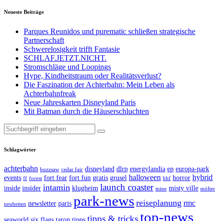
Neueste Beiträge
Parques Reunidos und purematic schließen strategische
Partnerschaft
Schwerelosigkeit trifft Fantasie
SCHLAF.JETZT.NICHT.
Stromschläge und Loopings
Hype, Kindheitstraum oder Realitätsverlust?
Die Faszination der Achterbahn: Mein Leben als
Achterbahnfreak
Neue Jahreskarten Disneyland Paris
Mit Batman durch die Häuserschluchten
Suche
nach:
Schlagwörter
achterbahn
disneyland
dlrp
energylandia
ep
europa-park
buzzsaw
cedar fair
halloween
hybrid
events
fort fear
fort fun
gratis
grusel
horror
ff
forest
hhf
launch coaster
intamin
inside
insider
klugheim
misty ville
mine
mölter
park-news
reiseplanung
rmc
newsletter
paris
neuheiten
top-news
tipps & tricks
seaworld
six flags
taron
tipps