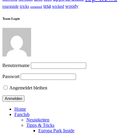
usa
woody
tourguide
tricks
wicked
untamed
Team-Login
Benutzername
Passwort
Angemeldet bleiben
Home
Fanclub
Neuigkeiten
Tipps & Tricks
Europa Park Inside