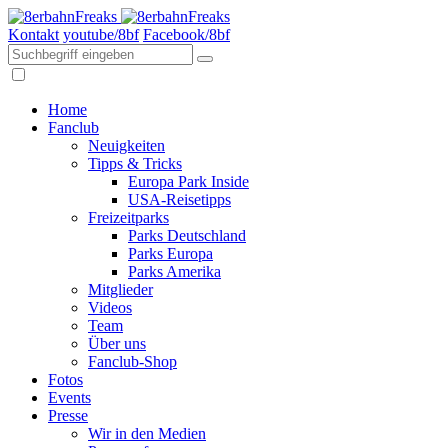
Kontakt
youtube/8bf
Facebook/8bf
Home
Fanclub
Neuigkeiten
Tipps & Tricks
Europa Park Inside
USA-Reisetipps
Freizeitparks
Parks Deutschland
Parks Europa
Parks Amerika
Mitglieder
Videos
Team
Über uns
Fanclub-Shop
Fotos
Events
Presse
Wir in den Medien