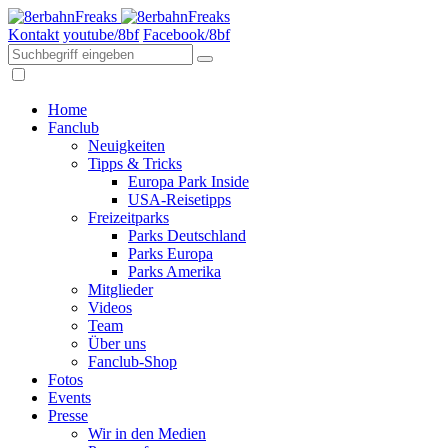
Kontakt
youtube/8bf
Facebook/8bf
Home
Fanclub
Neuigkeiten
Tipps & Tricks
Europa Park Inside
USA-Reisetipps
Freizeitparks
Parks Deutschland
Parks Europa
Parks Amerika
Mitglieder
Videos
Team
Über uns
Fanclub-Shop
Fotos
Events
Presse
Wir in den Medien