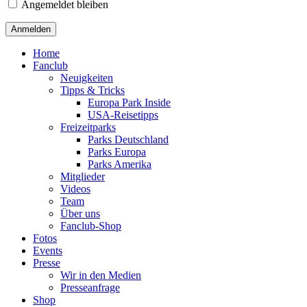
Angemeldet bleiben
Home
Fanclub
Neuigkeiten
Tipps & Tricks
Europa Park Inside
USA-Reisetipps
Freizeitparks
Parks Deutschland
Parks Europa
Parks Amerika
Mitglieder
Videos
Team
Über uns
Fanclub-Shop
Fotos
Events
Presse
Wir in den Medien
Presseanfrage
Shop