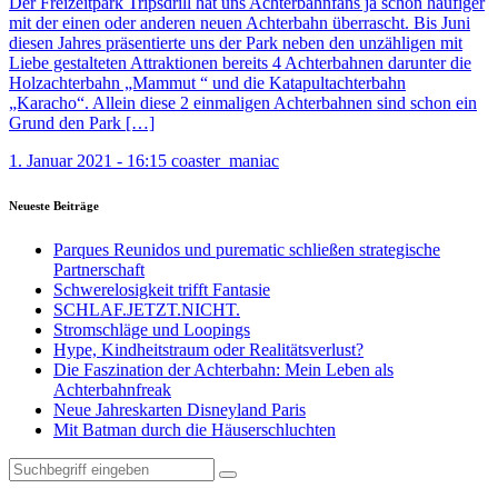
Der Freizeitpark Tripsdrill hat uns Achterbahnfans ja schon häufiger
mit der einen oder anderen neuen Achterbahn überrascht. Bis Juni
diesen Jahres präsentierte uns der Park neben den unzähligen mit
Liebe gestalteten Attraktionen bereits 4 Achterbahnen darunter die
Holzachterbahn „Mammut “ und die Katapultachterbahn
„Karacho“. Allein diese 2 einmaligen Achterbahnen sind schon ein
Grund den Park […]
1. Januar 2021 - 16:15
coaster_maniac
Neueste Beiträge
Parques Reunidos und purematic schließen strategische
Partnerschaft
Schwerelosigkeit trifft Fantasie
SCHLAF.JETZT.NICHT.
Stromschläge und Loopings
Hype, Kindheitstraum oder Realitätsverlust?
Die Faszination der Achterbahn: Mein Leben als
Achterbahnfreak
Neue Jahreskarten Disneyland Paris
Mit Batman durch die Häuserschluchten
Suche
nach: