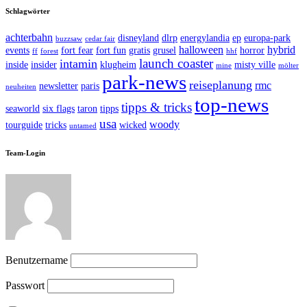
Schlagwörter
achterbahn
disneyland
dlrp
energylandia
ep
europa-park
buzzsaw
cedar fair
halloween
hybrid
events
fort fear
fort fun
gratis
grusel
horror
ff
forest
hhf
launch coaster
intamin
inside
insider
klugheim
misty ville
mine
mölter
park-news
reiseplanung
rmc
newsletter
paris
neuheiten
top-news
tipps & tricks
seaworld
six flags
taron
tipps
usa
woody
tourguide
tricks
wicked
untamed
Team-Login
Benutzername
Passwort