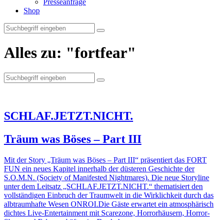
Presseanfrage
Shop
Alles zu:
"fortfear"
Suche
nach:
SCHLAF.JETZT.NICHT.
Träum was Böses – Part III
Mit der Story „Träum was Böses – Part III“ präsentiert das FORT
FUN ein neues Kapitel innerhalb der düsteren Geschichte der
S.O.M.N. (Society of Manifested Nightmares). Die neue Storyline
unter dem Leitsatz „SCHLAF.JETZT.NICHT.“ thematisiert den
vollständigen Einbruch der Traumwelt in die Wirklichkeit durch das
albtraumhafte Wesen ONROI.Die Gäste erwartet ein atmosphärisch
dichtes Live-Entertainment mit Scarezone, Horrorhäusern, Horror-