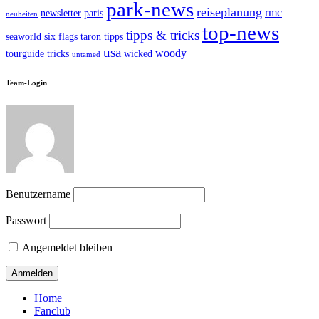
park-news
reiseplanung
rmc
newsletter
paris
neuheiten
top-news
tipps & tricks
seaworld
six flags
taron
tipps
usa
woody
tourguide
tricks
wicked
untamed
Team-Login
Benutzername
Passwort
Angemeldet bleiben
Home
Fanclub