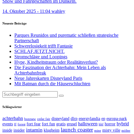
Show und Fahrgeschäften im Dunkeln.
14. Oktober 2025 - 11:04
wahley
Neueste Beiträge
Parques Reunidos und purematic schließen strategische
Partnerschaft
Schwerelosigkeit trifft Fantasie
SCHLAF.JETZT.NICHT.
Stromschläge und Loopings
Hype, Kindheitstraum oder Realitätsverlust?
Die Faszination der Achterbahn: Mein Leben als
Achterbahnfreak
Neue Jahreskarten Disneyland Paris
Mit Batman durch die Häuserschluchten
Suche
nach:
Schlagwörter
achterbahn
disneyland
dlrp
energylandia
ep
europa-park
buzzsaw
cedar fair
halloween
hybrid
events
fort fear
fort fun
gratis
grusel
horror
ff
forest
hhf
launch coaster
intamin
inside
insider
klugheim
misty ville
mine
mölter