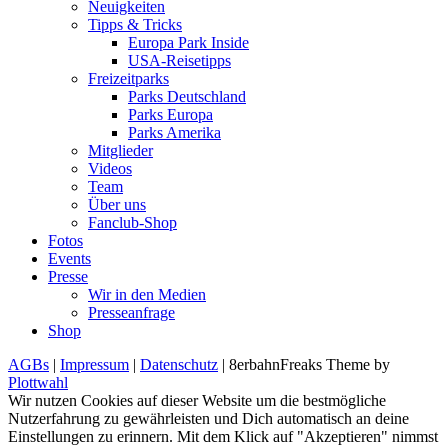
Neuigkeiten
Tipps & Tricks
Europa Park Inside
USA-Reisetipps
Freizeitparks
Parks Deutschland
Parks Europa
Parks Amerika
Mitglieder
Videos
Team
Über uns
Fanclub-Shop
Fotos
Events
Presse
Wir in den Medien
Presseanfrage
Shop
AGBs
|
Impressum
|
Datenschutz
| 8erbahnFreaks Theme by
Plottwahl
Wir nutzen Cookies auf dieser Website um die bestmögliche
Nutzerfahrung zu gewährleisten und Dich automatisch an deine
Einstellungen zu erinnern. Mit dem Klick auf "Akzeptieren" nimmst