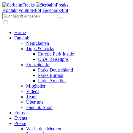
Kontakt
youtube/8bf
Facebook/8bf
Home
Fanclub
Neuigkeiten
Tipps & Tricks
Europa Park Inside
USA-Reisetipps
Freizeitparks
Parks Deutschland
Parks Europa
Parks Amerika
Mitglieder
Videos
Team
Über uns
Fanclub-Shop
Fotos
Events
Presse
Wir in den Medien