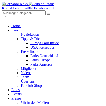
Kontakt
youtube/8bf
Facebook/8bf
Home
Fanclub
Neuigkeiten
Tipps & Tricks
Europa Park Inside
USA-Reisetipps
Freizeitparks
Parks Deutschland
Parks Europa
Parks Amerika
Mitglieder
Videos
Team
Über uns
Fanclub-Shop
Fotos
Events
Presse
Wir in den Medien