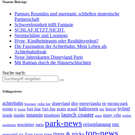
Neueste Beiträge
Parques Reunidos und purematic schließen strategische
Partnerschaft
Schwerelosigkeit trifft Fantasie
SCHLAF.JETZT.NICHT.
Stromschläge und Loopings
Hype, Kindheitstraum oder Realitätsverlust?
Die Faszination der Achterbahn: Mein Leben als
Achterbahnfreak
Neue Jahreskarten Disneyland Paris
Mit Batman durch die Häuserschluchten
Suche nach:
Schlagwörter
achterbahn
disneyland
dlrp
energylandia
ep
europa-park
buzzsaw
cedar fair
halloween
hybrid
events
fort fear
fort fun
gratis
grusel
horror
ff
forest
hhf
launch coaster
intamin
inside
insider
klugheim
misty ville
mine
mölter
park-news
reiseplanung
rmc
newsletter
paris
neuheiten
top-news
tipps & tricks
seaworld
six flags
taron
tipps