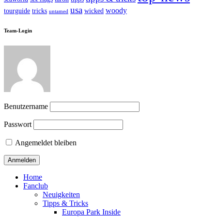
usa
woody
tourguide
tricks
wicked
untamed
Team-Login
Benutzername
Passwort
Angemeldet bleiben
Home
Fanclub
Neuigkeiten
Tipps & Tricks
Europa Park Inside