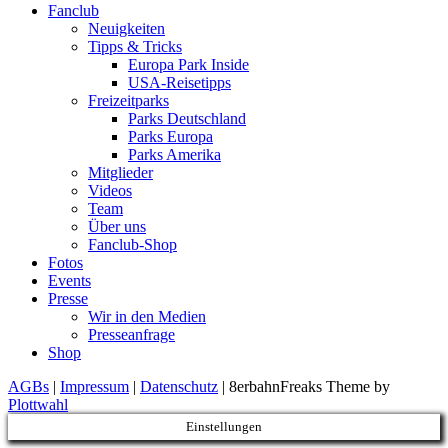
Fanclub
Neuigkeiten
Tipps & Tricks
Europa Park Inside
USA-Reisetipps
Freizeitparks
Parks Deutschland
Parks Europa
Parks Amerika
Mitglieder
Videos
Team
Über uns
Fanclub-Shop
Fotos
Events
Presse
Wir in den Medien
Presseanfrage
Shop
AGBs
|
Impressum
|
Datenschutz
| 8erbahnFreaks Theme by
Plottwahl
Einstellungen