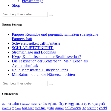
Presseanfrage
Shop
Neueste Beiträge
Parques Reunidos und purematic schließen strategische
Partnerschaft
Schwerelosigkeit trifft Fantasie
SCHLAF.JETZT.NICHT.
Stromschläge und Loopings
Hype, Kindheitstraum oder Realitätsverlust?
Die Faszination der Achterbahn: Mein Leben als
Achterbahnfreak
Neue Jahreskarten Disneyland Paris
Mit Batman durch die Häuserschluchten
Suche
nach:
Schlagwörter
achterbahn
disneyland
dlrp
energylandia
ep
europa-park
buzzsaw
cedar fair
halloween
hybrid
events
fort fear
fort fun
gratis
grusel
horror
ff
forest
hhf