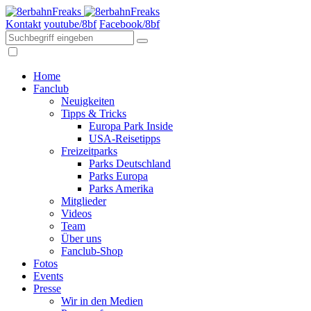
Kontakt
youtube/8bf
Facebook/8bf
Home
Fanclub
Neuigkeiten
Tipps & Tricks
Europa Park Inside
USA-Reisetipps
Freizeitparks
Parks Deutschland
Parks Europa
Parks Amerika
Mitglieder
Videos
Team
Über uns
Fanclub-Shop
Fotos
Events
Presse
Wir in den Medien