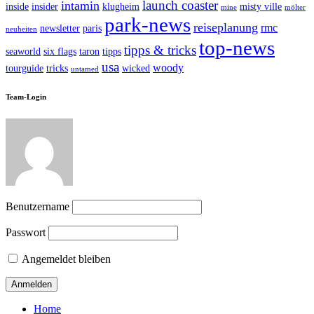
launch coaster
intamin
inside
insider
klugheim
misty ville
mine
mölter
park-news
reiseplanung
rmc
newsletter
paris
neuheiten
top-news
tipps & tricks
seaworld
six flags
taron
tipps
usa
woody
tourguide
tricks
wicked
untamed
Team-Login
Benutzername
Passwort
Angemeldet bleiben
Home