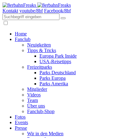
Kontakt
youtube/8bf
Facebook/8bf
Home
Fanclub
Neuigkeiten
Tipps & Tricks
Europa Park Inside
USA-Reisetipps
Freizeitparks
Parks Deutschland
Parks Europa
Parks Amerika
Mitglieder
Videos
Team
Über uns
Fanclub-Shop
Fotos
Events
Presse
Wir in den Medien