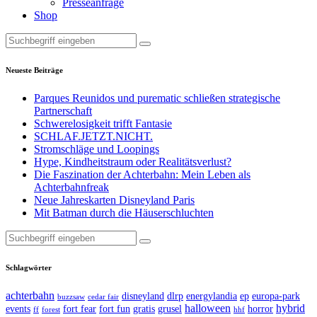
Presseanfrage
Shop
Neueste Beiträge
Parques Reunidos und purematic schließen strategische
Partnerschaft
Schwerelosigkeit trifft Fantasie
SCHLAF.JETZT.NICHT.
Stromschläge und Loopings
Hype, Kindheitstraum oder Realitätsverlust?
Die Faszination der Achterbahn: Mein Leben als
Achterbahnfreak
Neue Jahreskarten Disneyland Paris
Mit Batman durch die Häuserschluchten
Suche
nach:
Schlagwörter
achterbahn
disneyland
dlrp
energylandia
ep
europa-park
buzzsaw
cedar fair
halloween
hybrid
events
fort fear
fort fun
gratis
grusel
horror
ff
forest
hhf