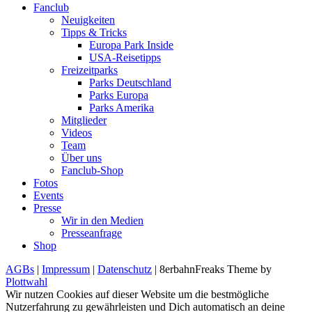
Fanclub
Neuigkeiten
Tipps & Tricks
Europa Park Inside
USA-Reisetipps
Freizeitparks
Parks Deutschland
Parks Europa
Parks Amerika
Mitglieder
Videos
Team
Über uns
Fanclub-Shop
Fotos
Events
Presse
Wir in den Medien
Presseanfrage
Shop
AGBs
|
Impressum
|
Datenschutz
| 8erbahnFreaks Theme by
Plottwahl
Wir nutzen Cookies auf dieser Website um die bestmögliche
Nutzerfahrung zu gewährleisten und Dich automatisch an deine