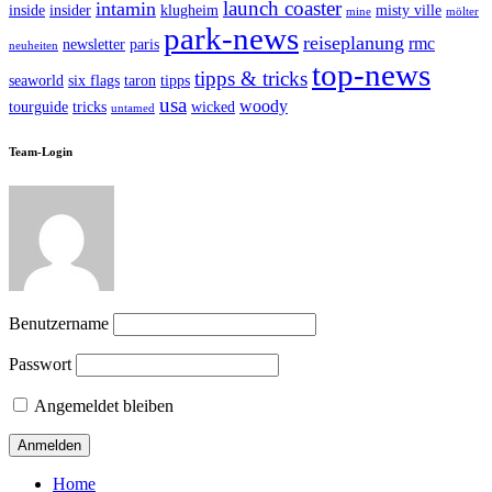
launch coaster
intamin
inside
insider
klugheim
misty ville
mine
mölter
park-news
reiseplanung
rmc
newsletter
paris
neuheiten
top-news
tipps & tricks
seaworld
six flags
taron
tipps
usa
woody
tourguide
tricks
wicked
untamed
Team-Login
Benutzername
Passwort
Angemeldet bleiben
Home